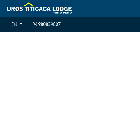
980839807
EN