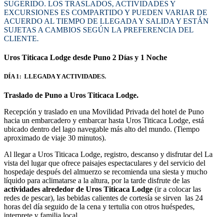
SUGERIDO. LOS TRASLADOS, ACTIVIDADES Y
EXCURSIONES ES COMPARTIDO Y PUEDEN VARIAR DE
ACUERDO AL TIEMPO DE LLEGADA Y SALIDA Y ESTÁN
SUJETAS A CAMBIOS SEGÚN LA PREFERENCIA DEL
CLIENTE.
Uros Titicaca Lodge desde Puno 2 Días y 1 Noche
DÍA 1: LLEGADA Y ACTIVIDADES.
Traslado de Puno a Uros Titicaca Lodge.
Recepción y traslado en una Movilidad Privada del hotel de Puno
hacia un embarcadero y embarcar hasta Uros Titicaca Lodge, está
ubicado dentro del lago navegable más alto del mundo. (Tiempo
aproximado de viaje 30 minutos).
Al llegar a Uros Titicaca Lodge, registro, descanso y disfrutar del La
vista del lugar que ofrece paisajes espectaculares y del servicio del
hospedaje después del almuerzo se recomienda una siesta y mucho
líquido para aclimatarse a la altura, por la tarde disfrute de las
actividades alrededor de Uros Titicaca Lodge
(ir a colocar las
redes de pescar), las bebidas calientes de cortesía se sirven las 24
horas del día seguido de la cena y tertulia con otros huéspedes,
interprete y familia local.