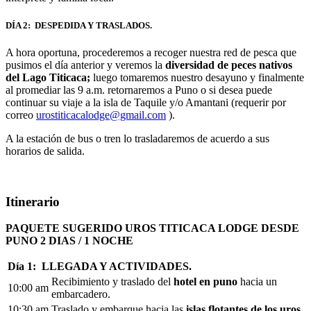
DÍA 2: DESPEDIDA Y TRASLADOS
.
A hora oportuna, procederemos a recoger nuestra red de pesca que
pusimos el día anterior y veremos la
diversidad de peces nativos
del Lago Titicaca;
luego tomaremos nuestro desayuno y finalmente
al promediar las 9 a.m. retornaremos a Puno o si desea puede
continuar su viaje a la isla de Taquile y/o Amantani (requerir por
correo
urostiticacalodge@gmail.com
).
A la estación de bus o tren lo trasladaremos de acuerdo a sus
horarios de salida.
Itinerario
PAQUETE SUGERIDO UROS TITICACA LODGE DESDE
PUNO 2 DIAS / 1 NOCHE
Día 1: LLEGADA Y ACTIVIDADES.
Recibimiento y traslado del
hotel en puno
hacia un
10:00 am
embarcadero.
10:30 am
Traslado y embarque hacia las
islas flotantes de los uros
.