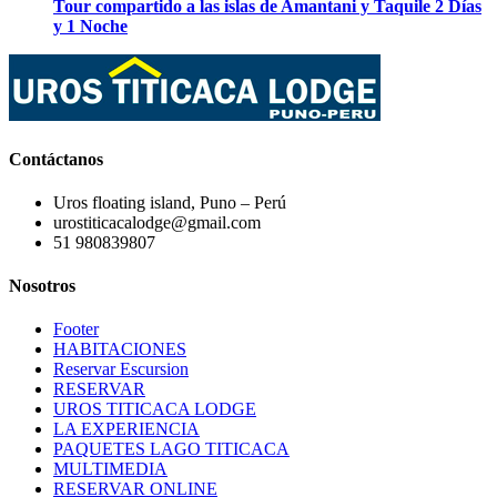
Tour compartido a las islas de Amantani y Taquile 2 Días
y 1 Noche
Contáctanos
Uros floating island, Puno – Perú
urostiticacalodge@gmail.com
51 980839807
Nosotros
Footer
HABITACIONES
Reservar Escursion
RESERVAR
UROS TITICACA LODGE
LA EXPERIENCIA
PAQUETES LAGO TITICACA
MULTIMEDIA
RESERVAR ONLINE