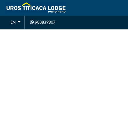
980839807
EN