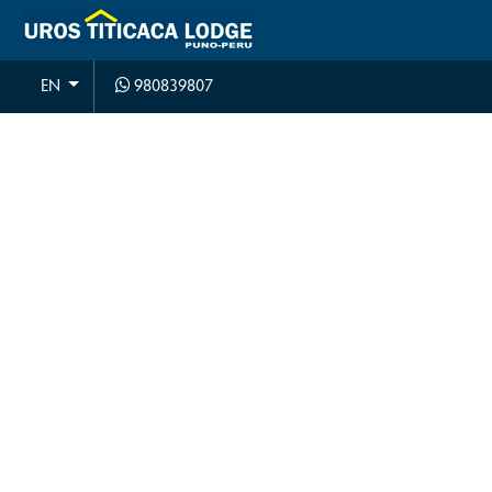
980839807
EN