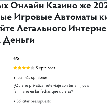
х Онлайн Казино же 202
ROOMS
ACTIVITIES
LAKE TITICACA PAC
ые Игровые Автоматы к
йте Легального Интерне
а Деньги
4/5
5 opiniones
+ leer más opiniones
¿Quieres privatizar este viaje con tus amigos o
familiares en las fechas que quieras?
+ Solicitar presupuesto