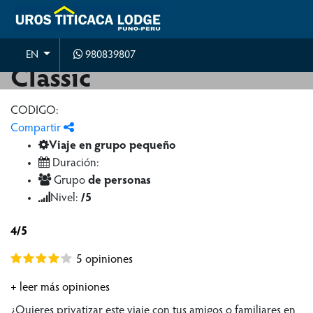
Slot Gratis Book Of Ra
980839807
EN
Classic
CODIGO:
Compartir
Viaje en grupo pequeño
Duración:
Grupo
de personas
Nivel:
/5
4/5
5 opiniones
+ leer más opiniones
¿Quieres privatizar este viaje con tus amigos o familiares en