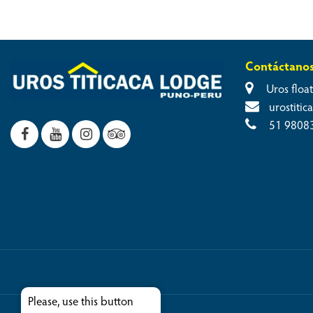
Contáctano
Uros float
urostiti
51 9808
Please, use this button