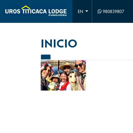
980839807
EN
INICIO