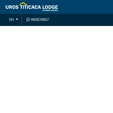
980839807
EN