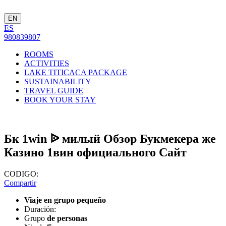
EN
ES
980839807
ROOMS
ACTIVITIES
LAKE TITICACA PACKAGE
SUSTAINABILITY
TRAVEL GUIDE
BOOK YOUR STAY
Бк 1win ᐉ милый Обзор Букмекера же
Казино 1вин официального Сайт
CODIGO:
Compartir
Viaje en grupo pequeño
Duración:
Grupo
de personas