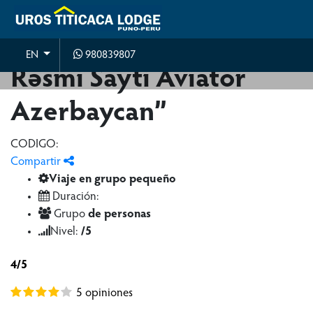
Aviator ️ Oyna Və Qazan
980839807
EN
Rəsmi Sayti Aviator
Azerbaycan”
CODIGO:
Compartir
Viaje en grupo pequeño
Duración:
Grupo
de personas
Nivel:
/5
4/5
5 opiniones